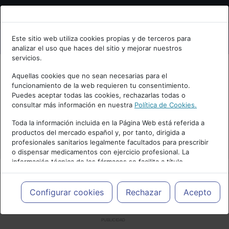
Bienvenid@ a psiquiatria.com
Este sitio web utiliza cookies propias y de terceros para
analizar el uso que haces del sitio y mejorar nuestros
Escribe tu Email
servicios.
Aquellas cookies que no sean necesarias para el
funcionamiento de la web requieren tu consentimiento.
Accede o regístrate con tu email.
Puedes aceptar todas las cookies, rechazarlas todas o
consultar más información en nuestra
Política de Cookies.
Toda la información incluida en la Página Web está referida a
productos del mercado español y, por tanto, dirigida a
Cancelar
profesionales sanitarios legalmente facultados para prescribir
o dispensar medicamentos con ejercicio profesional. La
información técnica de los fármacos se facilita a título
meramente informativo, siendo responsabilidad de los
profesionales facultados prescribir medicamentos y decidir, en
cada caso concreto, el tratamiento más adecuado a las
Configurar cookies
Rechazar
Acepto
necesidades del paciente.
PUBLICIDAD