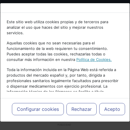
Bienvenid@ a psiquiatria.com
Este sitio web utiliza cookies propias y de terceros para
analizar el uso que haces del sitio y mejorar nuestros
Escribe tu Email
servicios.
Aquellas cookies que no sean necesarias para el
funcionamiento de la web requieren tu consentimiento.
Accede o regístrate con tu email.
Puedes aceptar todas las cookies, rechazarlas todas o
consultar más información en nuestra
Política de Cookies.
Toda la información incluida en la Página Web está referida a
productos del mercado español y, por tanto, dirigida a
Cancelar
profesionales sanitarios legalmente facultados para prescribir
o dispensar medicamentos con ejercicio profesional. La
información técnica de los fármacos se facilita a título
meramente informativo, siendo responsabilidad de los
profesionales facultados prescribir medicamentos y decidir, en
cada caso concreto, el tratamiento más adecuado a las
Configurar cookies
Rechazar
Acepto
necesidades del paciente.
PUBLICIDAD