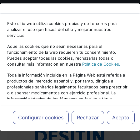
Bienvenid@ a psiquiatria.com
Este sitio web utiliza cookies propias y de terceros para
analizar el uso que haces del sitio y mejorar nuestros
Escribe tu Email
servicios.
Aquellas cookies que no sean necesarias para el
funcionamiento de la web requieren tu consentimiento.
Accede o regístrate con tu email.
Puedes aceptar todas las cookies, rechazarlas todas o
consultar más información en nuestra
Política de Cookies.
Toda la información incluida en la Página Web está referida a
productos del mercado español y, por tanto, dirigida a
Cancelar
profesionales sanitarios legalmente facultados para prescribir
o dispensar medicamentos con ejercicio profesional. La
información técnica de los fármacos se facilita a título
meramente informativo, siendo responsabilidad de los
profesionales facultados prescribir medicamentos y decidir, en
cada caso concreto, el tratamiento más adecuado a las
Configurar cookies
Rechazar
Acepto
necesidades del paciente.