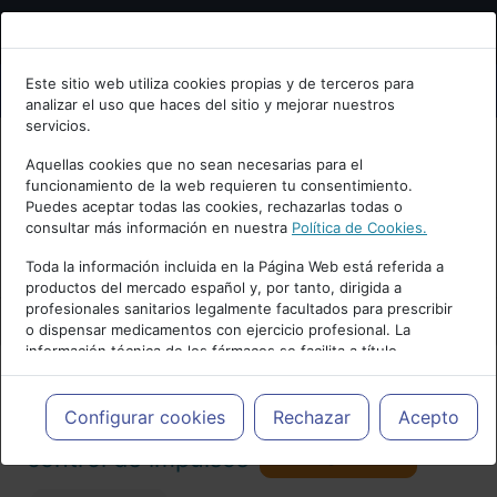
Bienvenid@ a psiquiatria.com
Este sitio web utiliza cookies propias y de terceros para
analizar el uso que haces del sitio y mejorar nuestros
Escribe tu Email
servicios.
Aquellas cookies que no sean necesarias para el
funcionamiento de la web requieren tu consentimiento.
Accede o regístrate con tu email.
Puedes aceptar todas las cookies, rechazarlas todas o
consultar más información en nuestra
Política de Cookies.
PUBLICIDAD
Toda la información incluida en la Página Web está referida a
productos del mercado español y, por tanto, dirigida a
Cancelar
profesionales sanitarios legalmente facultados para prescribir
o dispensar medicamentos con ejercicio profesional. La
información técnica de los fármacos se facilita a título
meramente informativo, siendo responsabilidad de los
profesionales facultados prescribir medicamentos y decidir, en
Actualidad y Artículos
|
Trastornos del
cada caso concreto, el tratamiento más adecuado a las
Configurar cookies
Rechazar
Acepto
necesidades del paciente.
Seguir
control de impulsos
87