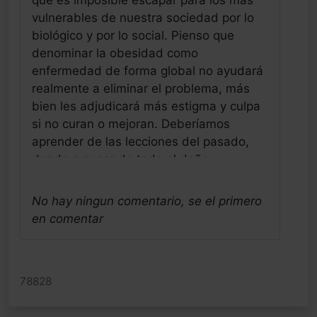
vulnerables de nuestra sociedad por lo
biológico y por lo social. Pienso que
denominar la obesidad como
enfermedad de forma global no ayudará
realmente a eliminar el problema, más
bien les adjudicará más estigma y culpa
si no curan o mejoran. Deberíamos
aprender de las lecciones del pasado,
donde a pesar de todo el daño
provocado por le tabaquismo no hemos
diagnosticado a los fumadores como
No hay ningun comentario, se el primero
enfermos. Por lo tanto no creo que nos
en comentar
ayude a entender mejor la cronicidad
humana solo patologizandola. Saludos
alegres del neandertal hiperactivo de
78828
Sevilla
Jose Luis Frias Pulido