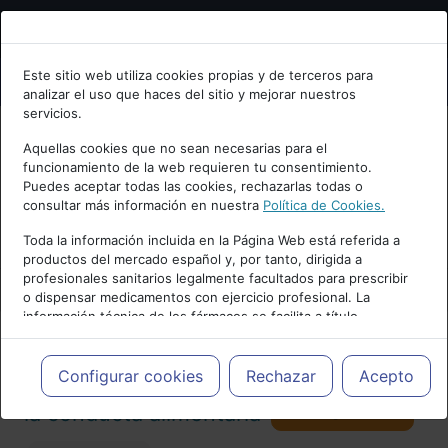
Bienvenid@ a psiquiatria.com
Este sitio web utiliza cookies propias y de terceros para
analizar el uso que haces del sitio y mejorar nuestros
Escribe tu Email
servicios.
Aquellas cookies que no sean necesarias para el
funcionamiento de la web requieren tu consentimiento.
Accede o regístrate con tu email.
Puedes aceptar todas las cookies, rechazarlas todas o
consultar más información en nuestra
Política de Cookies.
PUBLICIDAD
Toda la información incluida en la Página Web está referida a
productos del mercado español y, por tanto, dirigida a
Cancelar
profesionales sanitarios legalmente facultados para prescribir
o dispensar medicamentos con ejercicio profesional. La
información técnica de los fármacos se facilita a título
meramente informativo, siendo responsabilidad de los
profesionales facultados prescribir medicamentos y decidir, en
Actualidad y Artículos
|
Trastornos de
cada caso concreto, el tratamiento más adecuado a las
Configurar cookies
Rechazar
Acepto
necesidades del paciente.
Seguir
la conducta alimentaria
98