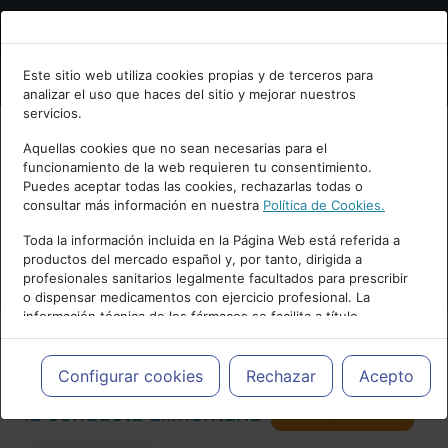
Bienvenid@ a psiquiatria.com
Este sitio web utiliza cookies propias y de terceros para
analizar el uso que haces del sitio y mejorar nuestros
Escribe tu Email
servicios.
Aquellas cookies que no sean necesarias para el
funcionamiento de la web requieren tu consentimiento.
Accede o regístrate con tu email.
Puedes aceptar todas las cookies, rechazarlas todas o
consultar más información en nuestra
Política de Cookies.
PUBLICIDAD
Toda la información incluida en la Página Web está referida a
productos del mercado español y, por tanto, dirigida a
Cancelar
profesionales sanitarios legalmente facultados para prescribir
o dispensar medicamentos con ejercicio profesional. La
información técnica de los fármacos se facilita a título
meramente informativo, siendo responsabilidad de los
profesionales facultados prescribir medicamentos y decidir, en
Actualidad y Artículos
|
Trastornos de
cada caso concreto, el tratamiento más adecuado a las
Configurar cookies
Rechazar
Acepto
necesidades del paciente.
Seguir
la conducta alimentaria
98