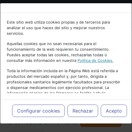
Bienvenid@ a psiquiatria.com
Este sitio web utiliza cookies propias y de terceros para
analizar el uso que haces del sitio y mejorar nuestros
Escribe tu Email
servicios.
Aquellas cookies que no sean necesarias para el
funcionamiento de la web requieren tu consentimiento.
Accede o regístrate con tu email.
Puedes aceptar todas las cookies, rechazarlas todas o
consultar más información en nuestra
Política de Cookies.
PUBLICIDAD
Toda la información incluida en la Página Web está referida a
productos del mercado español y, por tanto, dirigida a
Cancelar
profesionales sanitarios legalmente facultados para prescribir
o dispensar medicamentos con ejercicio profesional. La
información técnica de los fármacos se facilita a título
meramente informativo, siendo responsabilidad de los
profesionales facultados prescribir medicamentos y decidir, en
Actualidad y Artículos
|
Trastornos de
cada caso concreto, el tratamiento más adecuado a las
Configurar cookies
Rechazar
Acepto
necesidades del paciente.
Seguir
la conducta alimentaria
98