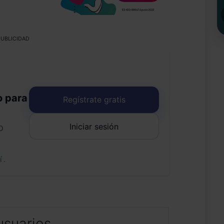
UBLICIDAD
o para
Regístrate gratis
Iniciar sesión
o
uí
.
usuarios