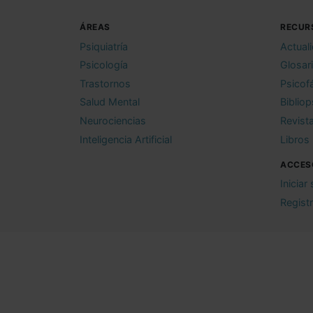
ÁREAS
RECUR
Psiquiatría
Actual
Psicología
Glosar
Trastornos
Psicof
Salud Mental
Bibliop
Neurociencias
Revist
Inteligencia Artificial
Libros
ACCES
Iniciar
Regist