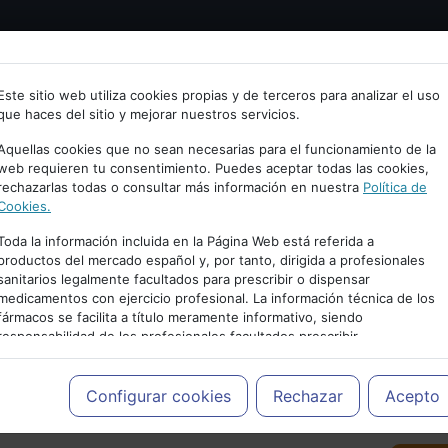
Bienvenid@ a psiquiatria.com
tría
Psicología
Neurociencia
Bienestar
Congreso
Este sitio web utiliza cookies propias y de terceros para analizar el uso
que haces del sitio y mejorar nuestros servicios.
scribe tu Email
Aquellas cookies que no sean necesarias para el funcionamiento de la
web requieren tu consentimiento. Puedes aceptar todas las cookies,
rechazarlas todas o consultar más información en nuestra
Política de
ccede o regístrate con tu email.
Cookies.
Toda la información incluida en la Página Web está referida a
productos del mercado español y, por tanto, dirigida a profesionales
sanitarios legalmente facultados para prescribir o dispensar
Cancelar
medicamentos con ejercicio profesional. La información técnica de los
PUBLICIDAD
fármacos se facilita a título meramente informativo, siendo
responsabilidad de los profesionales facultados prescribir
medicamentos y decidir, en cada caso concreto, el tratamiento más
adecuado a las necesidades del paciente.
Configurar cookies
Rechazar
Acepto