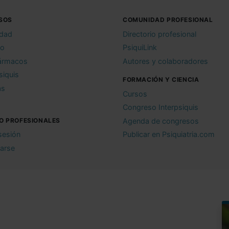
SOS
COMUNIDAD PROFESIONAL
idad
Directorio profesional
io
PsiquiLink
ármacos
Autores y colaboradores
siquis
FORMACIÓN Y CIENCIA
as
Cursos
Congreso Interpsiquis
O PROFESIONALES
Agenda de congresos
 sesión
Publicar en Psiquiatria.com
rarse