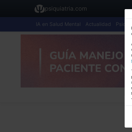
psiquiatria.com
IA en Salud Mental
Actualidad
Psiquia
E
A