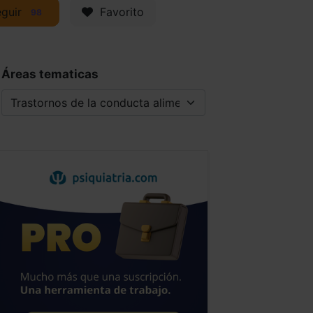
guir
Favorito
98
Áreas tematicas