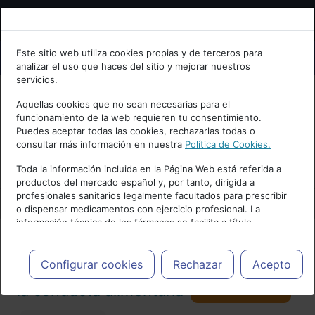
Bienvenid@ a psiquiatria.com
Este sitio web utiliza cookies propias y de terceros para
analizar el uso que haces del sitio y mejorar nuestros
Escribe tu Email
servicios.
Aquellas cookies que no sean necesarias para el
funcionamiento de la web requieren tu consentimiento.
Accede o regístrate con tu email.
Puedes aceptar todas las cookies, rechazarlas todas o
consultar más información en nuestra
Política de Cookies.
PUBLICIDAD
Toda la información incluida en la Página Web está referida a
productos del mercado español y, por tanto, dirigida a
Cancelar
profesionales sanitarios legalmente facultados para prescribir
o dispensar medicamentos con ejercicio profesional. La
información técnica de los fármacos se facilita a título
meramente informativo, siendo responsabilidad de los
profesionales facultados prescribir medicamentos y decidir, en
Actualidad y Artículos
|
Trastornos de
cada caso concreto, el tratamiento más adecuado a las
Configurar cookies
Rechazar
Acepto
necesidades del paciente.
Seguir
la conducta alimentaria
98