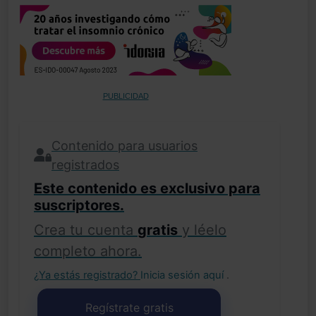
PUBLICIDAD
Contenido para usuarios
registrados
Este contenido es exclusivo para
suscriptores.
Crea tu cuenta
gratis
y léelo
completo ahora.
¿Ya estás registrado?
Inicia sesión aquí
.
Regístrate gratis