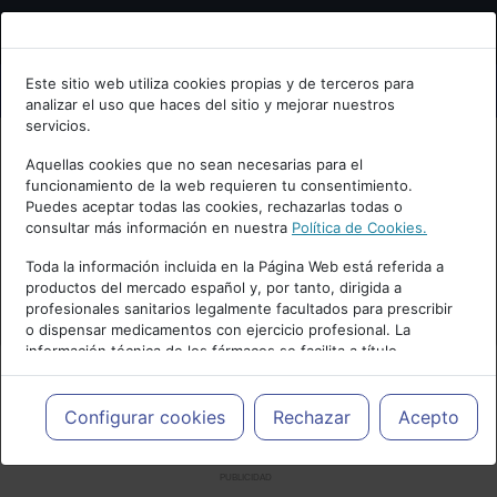
Bienvenid@ a psiquiatria.com
Este sitio web utiliza cookies propias y de terceros para
analizar el uso que haces del sitio y mejorar nuestros
Escribe tu Email
servicios.
Aquellas cookies que no sean necesarias para el
funcionamiento de la web requieren tu consentimiento.
Accede o regístrate con tu email.
Puedes aceptar todas las cookies, rechazarlas todas o
consultar más información en nuestra
Política de Cookies.
Toda la información incluida en la Página Web está referida a
productos del mercado español y, por tanto, dirigida a
Cancelar
profesionales sanitarios legalmente facultados para prescribir
o dispensar medicamentos con ejercicio profesional. La
información técnica de los fármacos se facilita a título
meramente informativo, siendo responsabilidad de los
profesionales facultados prescribir medicamentos y decidir, en
cada caso concreto, el tratamiento más adecuado a las
Configurar cookies
Rechazar
Acepto
necesidades del paciente.
PUBLICIDAD