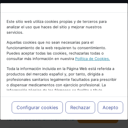
Bienvenid@ a psiquiatria.com
Este sitio web utiliza cookies propias y de terceros para
analizar el uso que haces del sitio y mejorar nuestros
Escribe tu Email
servicios.
Aquellas cookies que no sean necesarias para el
funcionamiento de la web requieren tu consentimiento.
Accede o regístrate con tu email.
Puedes aceptar todas las cookies, rechazarlas todas o
consultar más información en nuestra
Política de Cookies.
PUBLICIDAD
Toda la información incluida en la Página Web está referida a
productos del mercado español y, por tanto, dirigida a
Cancelar
profesionales sanitarios legalmente facultados para prescribir
o dispensar medicamentos con ejercicio profesional. La
información técnica de los fármacos se facilita a título
meramente informativo, siendo responsabilidad de los
profesionales facultados prescribir medicamentos y decidir, en
Actualidad y Artículos
|
Trastornos de
cada caso concreto, el tratamiento más adecuado a las
Configurar cookies
Rechazar
Acepto
necesidades del paciente.
Seguir
la conducta alimentaria
98