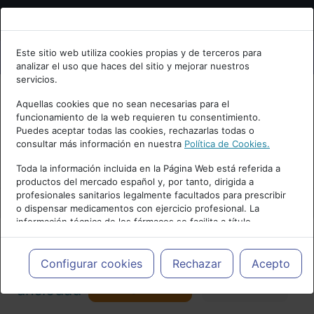
Bienvenid@ a psiquiatria.com
Este sitio web utiliza cookies propias y de terceros para
analizar el uso que haces del sitio y mejorar nuestros
Escribe tu Email
servicios.
Aquellas cookies que no sean necesarias para el
funcionamiento de la web requieren tu consentimiento.
Accede o regístrate con tu email.
Puedes aceptar todas las cookies, rechazarlas todas o
consultar más información en nuestra
Política de Cookies.
PUBLICIDAD
Toda la información incluida en la Página Web está referida a
productos del mercado español y, por tanto, dirigida a
Cancelar
profesionales sanitarios legalmente facultados para prescribir
o dispensar medicamentos con ejercicio profesional. La
información técnica de los fármacos se facilita a título
meramente informativo, siendo responsabilidad de los
profesionales facultados prescribir medicamentos y decidir, en
Actualidad y Artículos
|
Trastornos de
cada caso concreto, el tratamiento más adecuado a las
Configurar cookies
Rechazar
Acepto
necesidades del paciente.
Seguir
ansiedad
Favorito
157