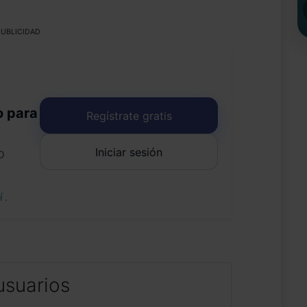
UBLICIDAD
o para
Regístrate gratis
Iniciar sesión
o
uí
.
usuarios