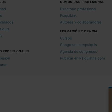
SOS
COMUNIDAD PROFESIONAL
idad
Directorio profesional
io
PsiquiLink
ármacos
Autores y colaboradores
siquis
FORMACIÓN Y CIENCIA
as
Cursos
Congreso Interpsiquis
O PROFESIONALES
Agenda de congresos
 sesión
Publicar en Psiquiatria.com
rarse