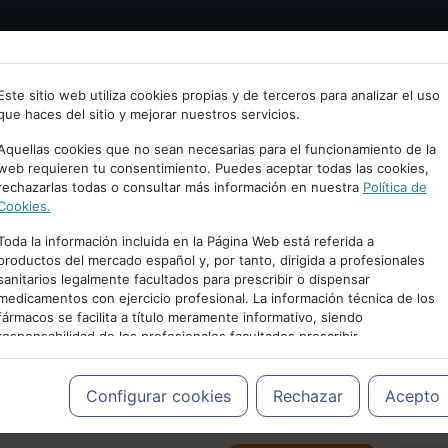
Bienvenid@ a psiquiatria.com
tría
Psicología
Neurociencia
Bienestar
Congreso
Este sitio web utiliza cookies propias y de terceros para analizar el uso
que haces del sitio y mejorar nuestros servicios.
scribe tu Email
Aquellas cookies que no sean necesarias para el funcionamiento de la
web requieren tu consentimiento. Puedes aceptar todas las cookies,
rechazarlas todas o consultar más información en nuestra
Política de
ccede o regístrate con tu email.
Cookies.
Toda la información incluida en la Página Web está referida a
productos del mercado español y, por tanto, dirigida a profesionales
sanitarios legalmente facultados para prescribir o dispensar
Cancelar
medicamentos con ejercicio profesional. La información técnica de los
PUBLICIDAD
fármacos se facilita a título meramente informativo, siendo
responsabilidad de los profesionales facultados prescribir
medicamentos y decidir, en cada caso concreto, el tratamiento más
adecuado a las necesidades del paciente.
Configurar cookies
Rechazar
Acepto