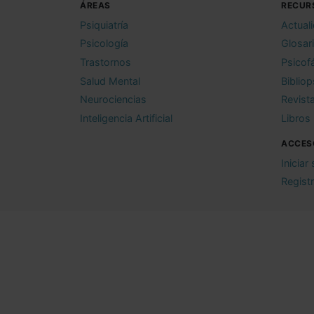
ÁREAS
RECUR
Psiquiatría
Actual
Psicología
Glosar
Trastornos
Psicof
Salud Mental
Bibliop
Neurociencias
Revist
Inteligencia Artificial
Libros
ACCES
Iniciar
Regist