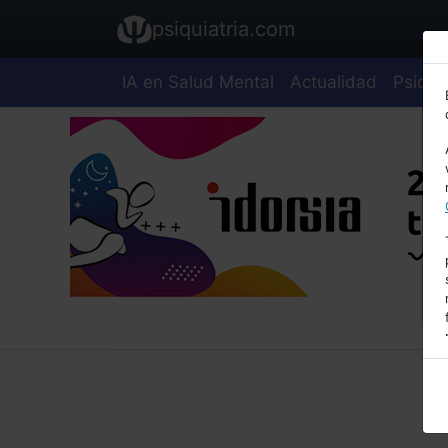
psiquiatria.com
IA en Salud Mental
Actualidad
Psiquia
E
A