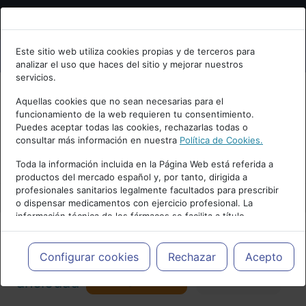
Bienvenid@ a psiquiatria.com
Este sitio web utiliza cookies propias y de terceros para
analizar el uso que haces del sitio y mejorar nuestros
Escribe tu Email
servicios.
Aquellas cookies que no sean necesarias para el
funcionamiento de la web requieren tu consentimiento.
Accede o regístrate con tu email.
Puedes aceptar todas las cookies, rechazarlas todas o
consultar más información en nuestra
Política de Cookies.
PUBLICIDAD
Toda la información incluida en la Página Web está referida a
productos del mercado español y, por tanto, dirigida a
Cancelar
profesionales sanitarios legalmente facultados para prescribir
o dispensar medicamentos con ejercicio profesional. La
información técnica de los fármacos se facilita a título
meramente informativo, siendo responsabilidad de los
profesionales facultados prescribir medicamentos y decidir, en
Actualidad y Artículos
|
Trastornos de
cada caso concreto, el tratamiento más adecuado a las
Configurar cookies
Rechazar
Acepto
necesidades del paciente.
Seguir
ansiedad
Favorito
157