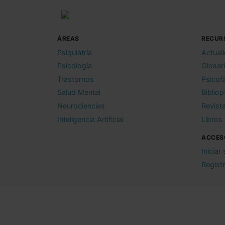
ÁREAS
RECUR
Psiquiatría
Actual
Psicología
Glosar
Trastornos
Psicof
Salud Mental
Bibliop
Neurociencias
Revist
Inteligencia Artificial
Libros
ACCES
Iniciar
Regist