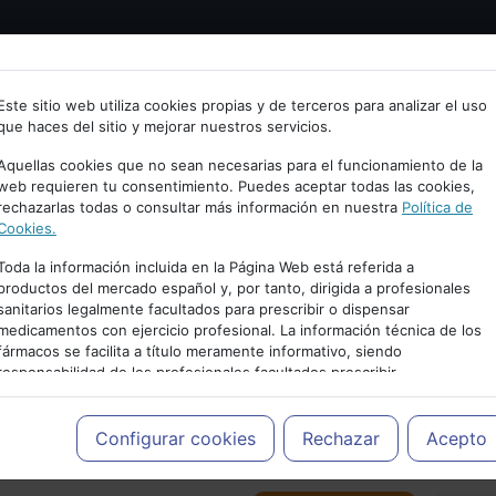
Bienvenid@ a psiquiatria.com
tría
Psicología
Neurociencia
Bienestar
Congreso
Este sitio web utiliza cookies propias y de terceros para analizar el uso
que haces del sitio y mejorar nuestros servicios.
scribe tu Email
Aquellas cookies que no sean necesarias para el funcionamiento de la
web requieren tu consentimiento. Puedes aceptar todas las cookies,
rechazarlas todas o consultar más información en nuestra
Política de
ccede o regístrate con tu email.
Cookies.
Toda la información incluida en la Página Web está referida a
productos del mercado español y, por tanto, dirigida a profesionales
sanitarios legalmente facultados para prescribir o dispensar
Cancelar
medicamentos con ejercicio profesional. La información técnica de los
PUBLICIDAD
fármacos se facilita a título meramente informativo, siendo
responsabilidad de los profesionales facultados prescribir
medicamentos y decidir, en cada caso concreto, el tratamiento más
adecuado a las necesidades del paciente.
Configurar cookies
Rechazar
Acepto