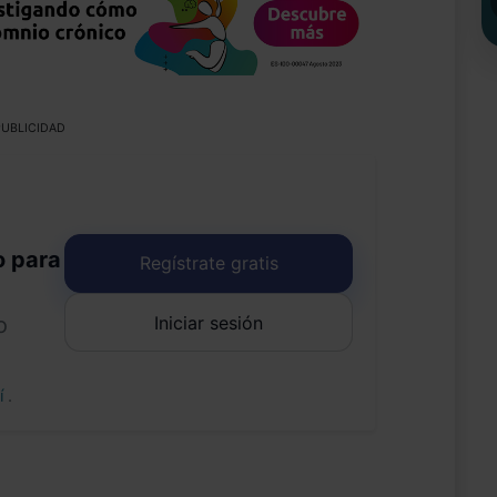
UBLICIDAD
o para
Regístrate gratis
Iniciar sesión
o
uí
.