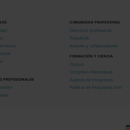
SOS
COMUNIDAD PROFESIONAL
idad
Directorio profesional
io
PsiquiLink
ármacos
Autores y colaboradores
siquis
FORMACIÓN Y CIENCIA
as
Cursos
Congreso Interpsiquis
O PROFESIONALES
Agenda de congresos
 sesión
Publicar en Psiquiatria.com
rarse