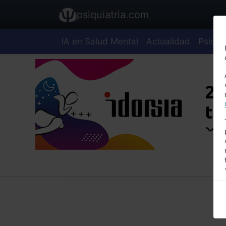
psiquiatria.com
IA en Salud Mental
Actualidad
Psiquia
E
A