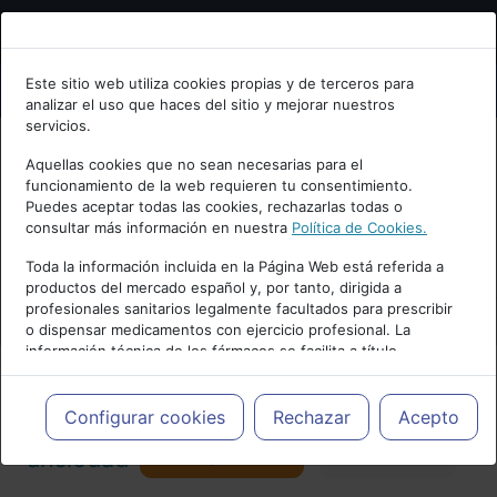
Bienvenid@ a psiquiatria.com
Este sitio web utiliza cookies propias y de terceros para
analizar el uso que haces del sitio y mejorar nuestros
Escribe tu Email
servicios.
Aquellas cookies que no sean necesarias para el
funcionamiento de la web requieren tu consentimiento.
Accede o regístrate con tu email.
Puedes aceptar todas las cookies, rechazarlas todas o
consultar más información en nuestra
Política de Cookies.
PUBLICIDAD
Toda la información incluida en la Página Web está referida a
productos del mercado español y, por tanto, dirigida a
Cancelar
profesionales sanitarios legalmente facultados para prescribir
o dispensar medicamentos con ejercicio profesional. La
información técnica de los fármacos se facilita a título
meramente informativo, siendo responsabilidad de los
profesionales facultados prescribir medicamentos y decidir, en
Actualidad y Artículos
|
Trastornos de
cada caso concreto, el tratamiento más adecuado a las
Configurar cookies
Rechazar
Acepto
necesidades del paciente.
Seguir
ansiedad
Favorito
157