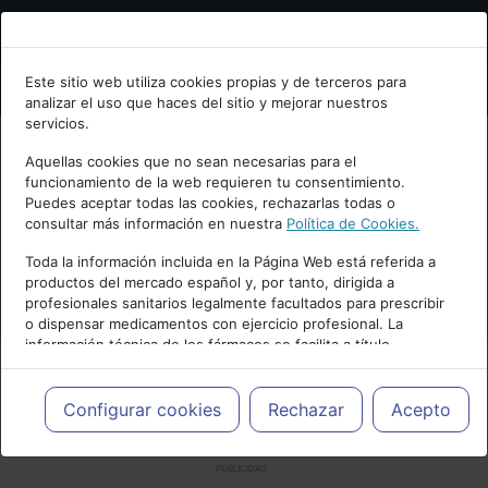
Bienvenid@ a psiquiatria.com
Este sitio web utiliza cookies propias y de terceros para
analizar el uso que haces del sitio y mejorar nuestros
Escribe tu Email
servicios.
Aquellas cookies que no sean necesarias para el
funcionamiento de la web requieren tu consentimiento.
Accede o regístrate con tu email.
Puedes aceptar todas las cookies, rechazarlas todas o
consultar más información en nuestra
Política de Cookies.
Toda la información incluida en la Página Web está referida a
productos del mercado español y, por tanto, dirigida a
Cancelar
profesionales sanitarios legalmente facultados para prescribir
o dispensar medicamentos con ejercicio profesional. La
información técnica de los fármacos se facilita a título
meramente informativo, siendo responsabilidad de los
profesionales facultados prescribir medicamentos y decidir, en
cada caso concreto, el tratamiento más adecuado a las
Configurar cookies
Rechazar
Acepto
necesidades del paciente.
PUBLICIDAD