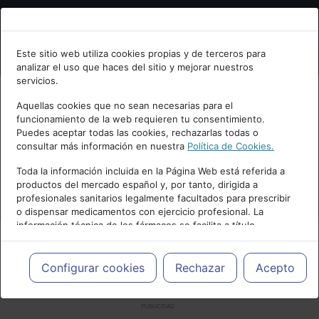
Bienvenid@ a psiquiatria.com
Este sitio web utiliza cookies propias y de terceros para
analizar el uso que haces del sitio y mejorar nuestros
Escribe tu Email
servicios.
Aquellas cookies que no sean necesarias para el
funcionamiento de la web requieren tu consentimiento.
Accede o regístrate con tu email.
Puedes aceptar todas las cookies, rechazarlas todas o
consultar más información en nuestra
Política de Cookies.
Toda la información incluida en la Página Web está referida a
productos del mercado español y, por tanto, dirigida a
Cancelar
profesionales sanitarios legalmente facultados para prescribir
o dispensar medicamentos con ejercicio profesional. La
información técnica de los fármacos se facilita a título
meramente informativo, siendo responsabilidad de los
profesionales facultados prescribir medicamentos y decidir, en
cada caso concreto, el tratamiento más adecuado a las
Configurar cookies
Rechazar
Acepto
necesidades del paciente.
PUBLICIDAD