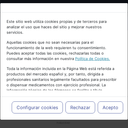
Bienvenid@ a psiquiatria.com
Este sitio web utiliza cookies propias y de terceros para
analizar el uso que haces del sitio y mejorar nuestros
Escribe tu Email
servicios.
Aquellas cookies que no sean necesarias para el
funcionamiento de la web requieren tu consentimiento.
Accede o regístrate con tu email.
Puedes aceptar todas las cookies, rechazarlas todas o
consultar más información en nuestra
Política de Cookies.
Toda la información incluida en la Página Web está referida a
productos del mercado español y, por tanto, dirigida a
Cancelar
profesionales sanitarios legalmente facultados para prescribir
o dispensar medicamentos con ejercicio profesional. La
información técnica de los fármacos se facilita a título
meramente informativo, siendo responsabilidad de los
profesionales facultados prescribir medicamentos y decidir, en
cada caso concreto, el tratamiento más adecuado a las
Configurar cookies
Rechazar
Acepto
necesidades del paciente.
PUBLICIDAD