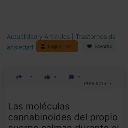
Actualidad y Artículos
|
Trastornos de
Seguir
ansiedad
Favorito
157
3
2
PUBLICAR
Las moléculas
cannabinoides del propio
cuerpo calman durante el