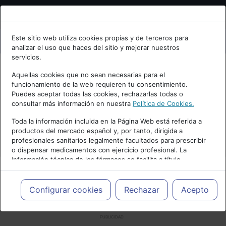
Bienvenid@ a psiquiatria.com
Este sitio web utiliza cookies propias y de terceros para
analizar el uso que haces del sitio y mejorar nuestros
Escribe tu Email
servicios.
Aquellas cookies que no sean necesarias para el
funcionamiento de la web requieren tu consentimiento.
Accede o regístrate con tu email.
Puedes aceptar todas las cookies, rechazarlas todas o
consultar más información en nuestra
Política de Cookies.
Toda la información incluida en la Página Web está referida a
productos del mercado español y, por tanto, dirigida a
Cancelar
profesionales sanitarios legalmente facultados para prescribir
o dispensar medicamentos con ejercicio profesional. La
información técnica de los fármacos se facilita a título
meramente informativo, siendo responsabilidad de los
profesionales facultados prescribir medicamentos y decidir, en
cada caso concreto, el tratamiento más adecuado a las
Configurar cookies
Rechazar
Acepto
necesidades del paciente.
PUBLICIDAD