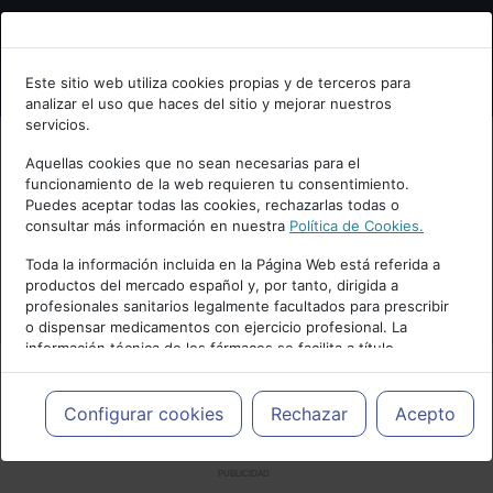
Bienvenid@ a psiquiatria.com
Este sitio web utiliza cookies propias y de terceros para
analizar el uso que haces del sitio y mejorar nuestros
Escribe tu Email
servicios.
Aquellas cookies que no sean necesarias para el
funcionamiento de la web requieren tu consentimiento.
Accede o regístrate con tu email.
Puedes aceptar todas las cookies, rechazarlas todas o
consultar más información en nuestra
Política de Cookies.
Toda la información incluida en la Página Web está referida a
productos del mercado español y, por tanto, dirigida a
Cancelar
profesionales sanitarios legalmente facultados para prescribir
o dispensar medicamentos con ejercicio profesional. La
información técnica de los fármacos se facilita a título
meramente informativo, siendo responsabilidad de los
profesionales facultados prescribir medicamentos y decidir, en
cada caso concreto, el tratamiento más adecuado a las
Configurar cookies
Rechazar
Acepto
necesidades del paciente.
PUBLICIDAD