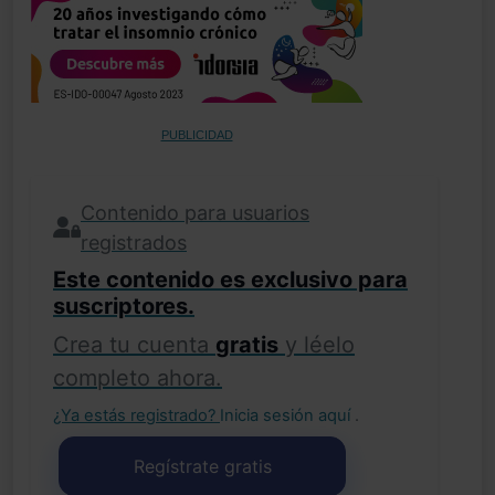
PUBLICIDAD
Contenido para usuarios
registrados
Este contenido es exclusivo para
suscriptores.
Crea tu cuenta
gratis
y léelo
completo ahora.
¿Ya estás registrado?
Inicia sesión aquí
.
Regístrate gratis