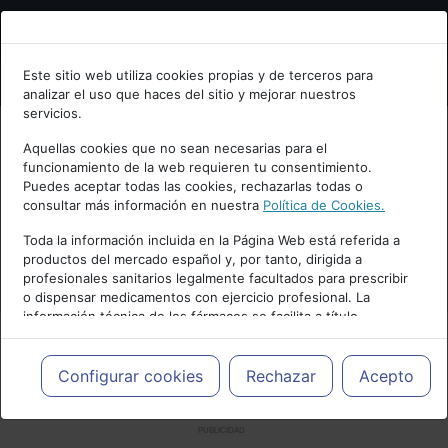
Bienvenid@ a psiquiatria.com
Este sitio web utiliza cookies propias y de terceros para
analizar el uso que haces del sitio y mejorar nuestros
Escribe tu Email
servicios.
Aquellas cookies que no sean necesarias para el
funcionamiento de la web requieren tu consentimiento.
Accede o regístrate con tu email.
Puedes aceptar todas las cookies, rechazarlas todas o
consultar más información en nuestra
Política de Cookies.
Toda la información incluida en la Página Web está referida a
productos del mercado español y, por tanto, dirigida a
Cancelar
profesionales sanitarios legalmente facultados para prescribir
o dispensar medicamentos con ejercicio profesional. La
información técnica de los fármacos se facilita a título
meramente informativo, siendo responsabilidad de los
profesionales facultados prescribir medicamentos y decidir, en
cada caso concreto, el tratamiento más adecuado a las
Configurar cookies
Rechazar
Acepto
necesidades del paciente.
PUBLICIDAD