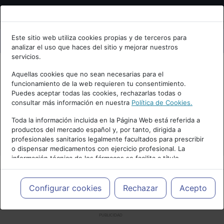
Bienvenid@ a psiquiatria.com
Este sitio web utiliza cookies propias y de terceros para
analizar el uso que haces del sitio y mejorar nuestros
Escribe tu Email
servicios.
Aquellas cookies que no sean necesarias para el
funcionamiento de la web requieren tu consentimiento.
Accede o regístrate con tu email.
Puedes aceptar todas las cookies, rechazarlas todas o
consultar más información en nuestra
Política de Cookies.
Toda la información incluida en la Página Web está referida a
productos del mercado español y, por tanto, dirigida a
Cancelar
profesionales sanitarios legalmente facultados para prescribir
o dispensar medicamentos con ejercicio profesional. La
información técnica de los fármacos se facilita a título
meramente informativo, siendo responsabilidad de los
profesionales facultados prescribir medicamentos y decidir, en
cada caso concreto, el tratamiento más adecuado a las
Configurar cookies
Rechazar
Acepto
necesidades del paciente.
PUBLICIDAD