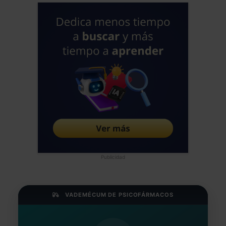
al diferente. Es muy probable que en
otros de los mundos alternativos donde
pudiera haber nacido, no hubieras
recibido toda la carga de dolor y estres
infinito por no encajar de lo que se
esperaba de ti porque no entienden de
estadistica y diagnosticos. En nuesto
orgulloso 1er mundo, todavía no hemos
avanzado en entender al diferente
desde la igualdad, solo proponemos
diagnostico de su trastorno y terapias
farmacológicas y/o psicológicas para su
Publicidad
tratamiento, que por desgracia no
elimina el dolor y la intolerancia que ellos
sufren en esta vida. Saludos alegres del
VADEMÉCUM DE PSICOFÁRMACOS
neandertal hiperactivo de Sevilla
Jose Luis Frias Pulido