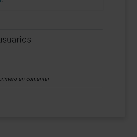
uí
.
usuarios
 primero en comentar