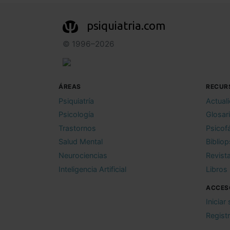
psiquiatria.com
© 1996–2026
ÁREAS
RECUR
Psiquiatría
Actual
Psicología
Glosar
Trastornos
Psicof
Salud Mental
Bibliop
Neurociencias
Revist
Inteligencia Artificial
Libros
ACCES
Iniciar
Regist