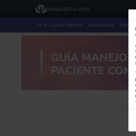
psiquiatria.com
IA en Salud Mental
Actualidad
Psiquia
E
A