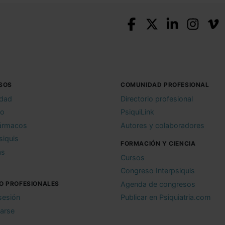
SOS
COMUNIDAD PROFESIONAL
idad
Directorio profesional
io
PsiquiLink
ármacos
Autores y colaboradores
siquis
FORMACIÓN Y CIENCIA
as
Cursos
Congreso Interpsiquis
O PROFESIONALES
Agenda de congresos
 sesión
Publicar en Psiquiatria.com
rarse