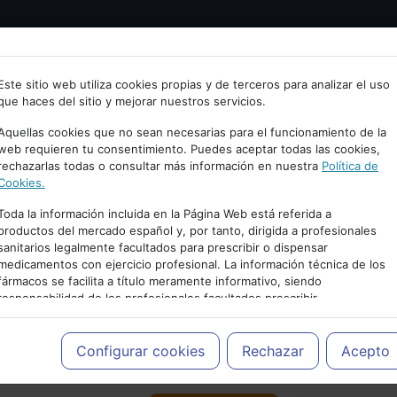
Bienvenid@ a psiquiatria.com
tría
Psicología
Neurociencia
Bienestar
Congreso
Este sitio web utiliza cookies propias y de terceros para analizar el uso
que haces del sitio y mejorar nuestros servicios.
scribe tu Email
Aquellas cookies que no sean necesarias para el funcionamiento de la
web requieren tu consentimiento. Puedes aceptar todas las cookies,
rechazarlas todas o consultar más información en nuestra
Política de
ccede o regístrate con tu email.
Cookies.
Toda la información incluida en la Página Web está referida a
productos del mercado español y, por tanto, dirigida a profesionales
sanitarios legalmente facultados para prescribir o dispensar
Cancelar
medicamentos con ejercicio profesional. La información técnica de los
PUBLICIDAD
fármacos se facilita a título meramente informativo, siendo
responsabilidad de los profesionales facultados prescribir
medicamentos y decidir, en cada caso concreto, el tratamiento más
adecuado a las necesidades del paciente.
Configurar cookies
Rechazar
Acepto