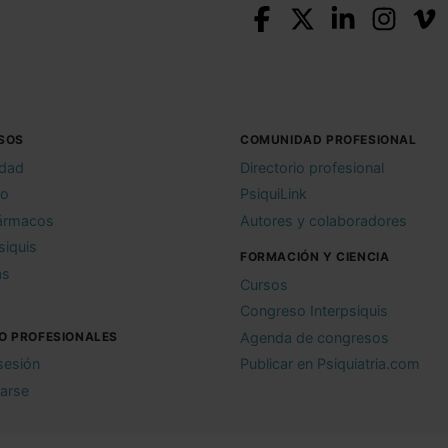
SOS
COMUNIDAD PROFESIONAL
idad
Directorio profesional
io
PsiquiLink
ármacos
Autores y colaboradores
siquis
FORMACIÓN Y CIENCIA
as
Cursos
Congreso Interpsiquis
O PROFESIONALES
Agenda de congresos
 sesión
Publicar en Psiquiatria.com
rarse