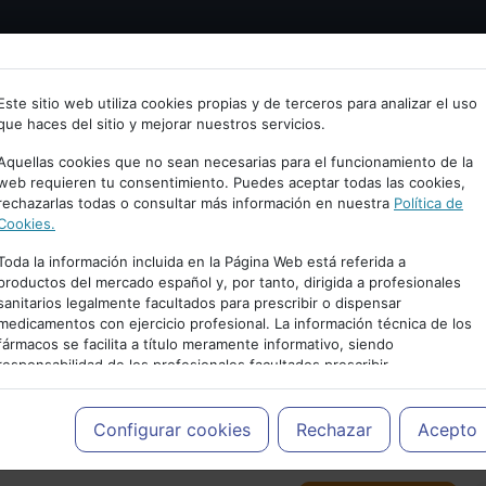
Bienvenid@ a psiquiatria.com
tría
Psicología
Neurociencia
Bienestar
Congreso
Este sitio web utiliza cookies propias y de terceros para analizar el uso
que haces del sitio y mejorar nuestros servicios.
scribe tu Email
Aquellas cookies que no sean necesarias para el funcionamiento de la
web requieren tu consentimiento. Puedes aceptar todas las cookies,
rechazarlas todas o consultar más información en nuestra
Política de
ccede o regístrate con tu email.
Cookies.
Toda la información incluida en la Página Web está referida a
productos del mercado español y, por tanto, dirigida a profesionales
sanitarios legalmente facultados para prescribir o dispensar
Cancelar
medicamentos con ejercicio profesional. La información técnica de los
PUBLICIDAD
fármacos se facilita a título meramente informativo, siendo
responsabilidad de los profesionales facultados prescribir
medicamentos y decidir, en cada caso concreto, el tratamiento más
adecuado a las necesidades del paciente.
Configurar cookies
Rechazar
Acepto