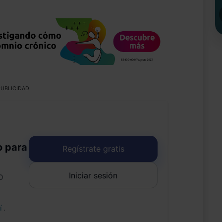
UBLICIDAD
o para
Regístrate gratis
Iniciar sesión
o
uí
.