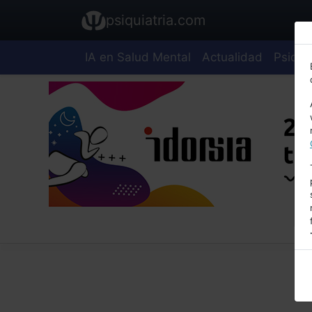
psiquiatria.com
IA en Salud Mental
Actualidad
Psiquia
E
A