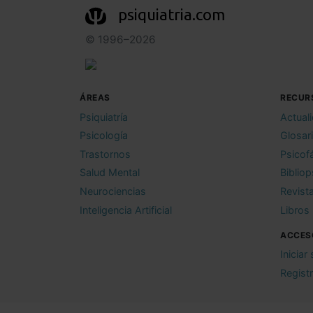
psiquiatria.com
© 1996–2026
ÁREAS
RECUR
Psiquiatría
Actual
Psicología
Glosar
Trastornos
Psicof
Salud Mental
Bibliop
Neurociencias
Revist
Inteligencia Artificial
Libros
ACCES
Iniciar
Regist