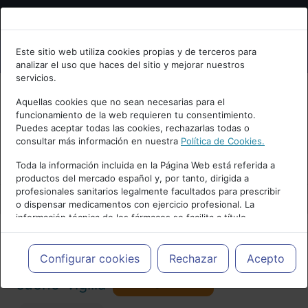
Bienvenid@ a psiquiatria.com
Este sitio web utiliza cookies propias y de terceros para
analizar el uso que haces del sitio y mejorar nuestros
Escribe tu Email
servicios.
Aquellas cookies que no sean necesarias para el
funcionamiento de la web requieren tu consentimiento.
Accede o regístrate con tu email.
Puedes aceptar todas las cookies, rechazarlas todas o
consultar más información en nuestra
Política de Cookies.
PUBLICIDAD
Toda la información incluida en la Página Web está referida a
productos del mercado español y, por tanto, dirigida a
Cancelar
profesionales sanitarios legalmente facultados para prescribir
o dispensar medicamentos con ejercicio profesional. La
información técnica de los fármacos se facilita a título
meramente informativo, siendo responsabilidad de los
profesionales facultados prescribir medicamentos y decidir, en
Actualidad y Artículos
|
Trastornos del
cada caso concreto, el tratamiento más adecuado a las
Configurar cookies
Rechazar
Acepto
necesidades del paciente.
Seguir
sueño-vigilia
101