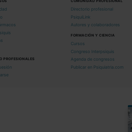
SOS
COMUNIDAD PROFESIONAL
idad
Directorio profesional
io
PsiquiLink
ármacos
Autores y colaboradores
siquis
FORMACIÓN Y CIENCIA
as
Cursos
Congreso Interpsiquis
O PROFESIONALES
Agenda de congresos
 sesión
Publicar en Psiquiatria.com
rarse