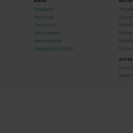
ÁREAS
RECUR
Psiquiatría
Actual
Psicología
Glosar
Trastornos
Psicof
Salud Mental
Bibliop
Neurociencias
Revist
Inteligencia Artificial
Libros
ACCES
Iniciar
Regist