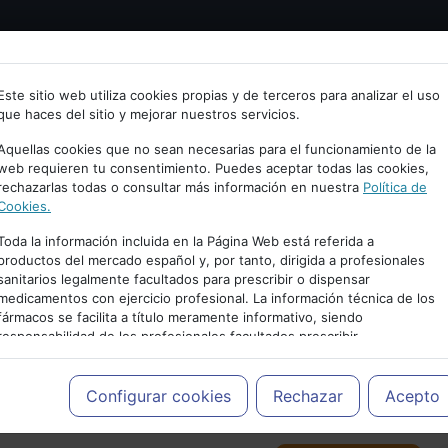
Bienvenid@ a psiquiatria.com
tría
Psicología
Neurociencia
Bienestar
Congreso
Este sitio web utiliza cookies propias y de terceros para analizar el uso
que haces del sitio y mejorar nuestros servicios.
scribe tu Email
Aquellas cookies que no sean necesarias para el funcionamiento de la
web requieren tu consentimiento. Puedes aceptar todas las cookies,
rechazarlas todas o consultar más información en nuestra
Política de
ccede o regístrate con tu email.
Cookies.
Toda la información incluida en la Página Web está referida a
productos del mercado español y, por tanto, dirigida a profesionales
sanitarios legalmente facultados para prescribir o dispensar
Cancelar
medicamentos con ejercicio profesional. La información técnica de los
PUBLICIDAD
fármacos se facilita a título meramente informativo, siendo
responsabilidad de los profesionales facultados prescribir
medicamentos y decidir, en cada caso concreto, el tratamiento más
adecuado a las necesidades del paciente.
Configurar cookies
Rechazar
Acepto