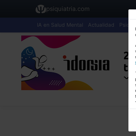
psiquiatria.com
IA en Salud Mental
Actualidad
Psiquia
E
A