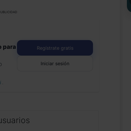
UBLICIDAD
o para
Regístrate gratis
Iniciar sesión
o
uí
.
usuarios