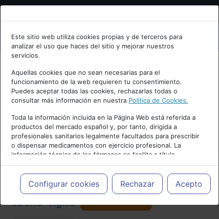
Bienvenid@ a psiquiatria.com
Este sitio web utiliza cookies propias y de terceros para
analizar el uso que haces del sitio y mejorar nuestros
Escribe tu Email
servicios.
Aquellas cookies que no sean necesarias para el
funcionamiento de la web requieren tu consentimiento.
Accede o regístrate con tu email.
Puedes aceptar todas las cookies, rechazarlas todas o
consultar más información en nuestra
Política de Cookies.
PUBLICIDAD
Toda la información incluida en la Página Web está referida a
productos del mercado español y, por tanto, dirigida a
Cancelar
profesionales sanitarios legalmente facultados para prescribir
o dispensar medicamentos con ejercicio profesional. La
información técnica de los fármacos se facilita a título
meramente informativo, siendo responsabilidad de los
profesionales facultados prescribir medicamentos y decidir, en
Actualidad y Artículos
|
Trastornos del
cada caso concreto, el tratamiento más adecuado a las
Configurar cookies
Rechazar
Acepto
necesidades del paciente.
Seguir
sueño-vigilia
101