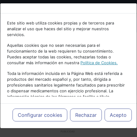
Bienvenid@ a psiquiatria.com
Este sitio web utiliza cookies propias y de terceros para
analizar el uso que haces del sitio y mejorar nuestros
Escribe tu Email
servicios.
Aquellas cookies que no sean necesarias para el
funcionamiento de la web requieren tu consentimiento.
Accede o regístrate con tu email.
Puedes aceptar todas las cookies, rechazarlas todas o
consultar más información en nuestra
Política de Cookies.
Toda la información incluida en la Página Web está referida a
productos del mercado español y, por tanto, dirigida a
Cancelar
profesionales sanitarios legalmente facultados para prescribir
o dispensar medicamentos con ejercicio profesional. La
información técnica de los fármacos se facilita a título
meramente informativo, siendo responsabilidad de los
profesionales facultados prescribir medicamentos y decidir, en
cada caso concreto, el tratamiento más adecuado a las
Configurar cookies
Rechazar
Acepto
necesidades del paciente.
PUBLICIDAD