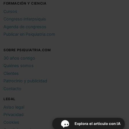
FORMACIÓN Y CIENCIA
Cursos
Congreso Interpsiquis
Agenda de congresos
Publicar en Psiquiatria.com
SOBRE PSIQUIATRIA.COM
30 años contigo
Quiénes somos
Clientes
Patrocinio y publicidad
Contacto
LEGAL
Aviso legal
Privacidad
Cookies
Explora el artículo con IA