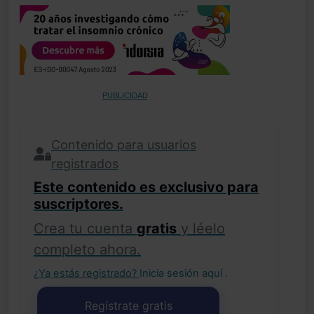
PUBLICIDAD
Contenido para usuarios
registrados
Este contenido es exclusivo para
suscriptores.
Crea tu cuenta
gratis
y léelo
completo ahora.
¿Ya estás registrado?
Inicia sesión aquí
.
Regístrate gratis