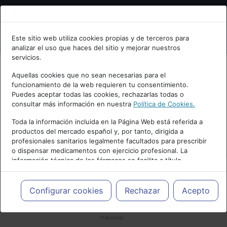
Bienvenid@ a psiquiatria.com
Este sitio web utiliza cookies propias y de terceros para
analizar el uso que haces del sitio y mejorar nuestros
Escribe tu Email
servicios.
Aquellas cookies que no sean necesarias para el
funcionamiento de la web requieren tu consentimiento.
Accede o regístrate con tu email.
Puedes aceptar todas las cookies, rechazarlas todas o
consultar más información en nuestra
Política de Cookies.
Toda la información incluida en la Página Web está referida a
productos del mercado español y, por tanto, dirigida a
Cancelar
profesionales sanitarios legalmente facultados para prescribir
o dispensar medicamentos con ejercicio profesional. La
información técnica de los fármacos se facilita a título
meramente informativo, siendo responsabilidad de los
profesionales facultados prescribir medicamentos y decidir, en
cada caso concreto, el tratamiento más adecuado a las
Configurar cookies
Rechazar
Acepto
necesidades del paciente.
PUBLICIDAD