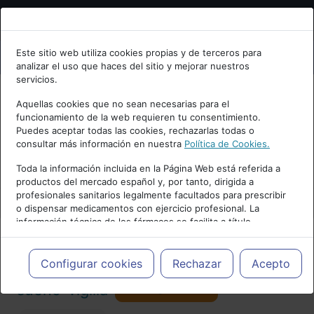
Bienvenid@ a psiquiatria.com
Este sitio web utiliza cookies propias y de terceros para
analizar el uso que haces del sitio y mejorar nuestros
Escribe tu Email
servicios.
Aquellas cookies que no sean necesarias para el
funcionamiento de la web requieren tu consentimiento.
Accede o regístrate con tu email.
Puedes aceptar todas las cookies, rechazarlas todas o
consultar más información en nuestra
Política de Cookies.
PUBLICIDAD
Toda la información incluida en la Página Web está referida a
productos del mercado español y, por tanto, dirigida a
Cancelar
profesionales sanitarios legalmente facultados para prescribir
o dispensar medicamentos con ejercicio profesional. La
información técnica de los fármacos se facilita a título
meramente informativo, siendo responsabilidad de los
profesionales facultados prescribir medicamentos y decidir, en
Actualidad y Artículos
|
Trastornos del
cada caso concreto, el tratamiento más adecuado a las
Configurar cookies
Rechazar
Acepto
necesidades del paciente.
Seguir
sueño-vigilia
101