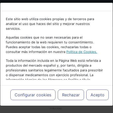
Bienvenid@ a psiquiatria.com
Este sitio web utiliza cookies propias y de terceros para
analizar el uso que haces del sitio y mejorar nuestros
Escribe tu Email
servicios.
Aquellas cookies que no sean necesarias para el
funcionamiento de la web requieren tu consentimiento.
Accede o regístrate con tu email.
Puedes aceptar todas las cookies, rechazarlas todas o
consultar más información en nuestra
Política de Cookies.
Toda la información incluida en la Página Web está referida a
productos del mercado español y, por tanto, dirigida a
Cancelar
profesionales sanitarios legalmente facultados para prescribir
o dispensar medicamentos con ejercicio profesional. La
información técnica de los fármacos se facilita a título
meramente informativo, siendo responsabilidad de los
profesionales facultados prescribir medicamentos y decidir, en
cada caso concreto, el tratamiento más adecuado a las
Configurar cookies
Rechazar
Acepto
necesidades del paciente.
PUBLICIDAD