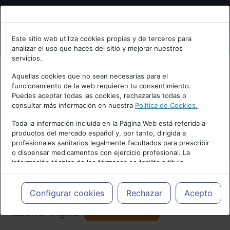
Bienvenid@ a psiquiatria.com
Este sitio web utiliza cookies propias y de terceros para
analizar el uso que haces del sitio y mejorar nuestros
Escribe tu Email
servicios.
Aquellas cookies que no sean necesarias para el
funcionamiento de la web requieren tu consentimiento.
Accede o regístrate con tu email.
Puedes aceptar todas las cookies, rechazarlas todas o
consultar más información en nuestra
Política de Cookies.
PUBLICIDAD
Toda la información incluida en la Página Web está referida a
productos del mercado español y, por tanto, dirigida a
Cancelar
profesionales sanitarios legalmente facultados para prescribir
o dispensar medicamentos con ejercicio profesional. La
información técnica de los fármacos se facilita a título
meramente informativo, siendo responsabilidad de los
profesionales facultados prescribir medicamentos y decidir, en
Actualidad y Artículos
|
Trastornos del
cada caso concreto, el tratamiento más adecuado a las
Configurar cookies
Rechazar
Acepto
necesidades del paciente.
Seguir
sueño-vigilia
101