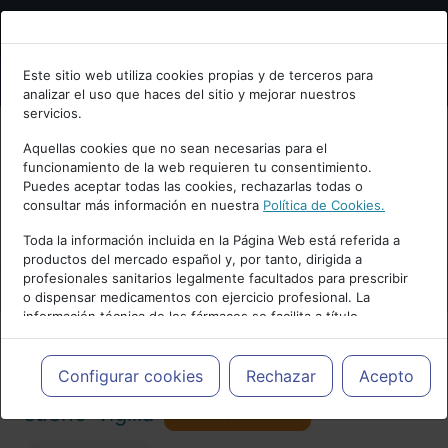
Bienvenid@ a psiquiatria.com
Este sitio web utiliza cookies propias y de terceros para
analizar el uso que haces del sitio y mejorar nuestros
Escribe tu Email
servicios.
Aquellas cookies que no sean necesarias para el
funcionamiento de la web requieren tu consentimiento.
Accede o regístrate con tu email.
Puedes aceptar todas las cookies, rechazarlas todas o
consultar más información en nuestra
Política de Cookies.
PUBLICIDAD
Toda la información incluida en la Página Web está referida a
productos del mercado español y, por tanto, dirigida a
Cancelar
profesionales sanitarios legalmente facultados para prescribir
o dispensar medicamentos con ejercicio profesional. La
información técnica de los fármacos se facilita a título
meramente informativo, siendo responsabilidad de los
profesionales facultados prescribir medicamentos y decidir, en
Actualidad y Artículos
|
Trastornos del
cada caso concreto, el tratamiento más adecuado a las
Configurar cookies
Rechazar
Acepto
necesidades del paciente.
Seguir
sueño-vigilia
101