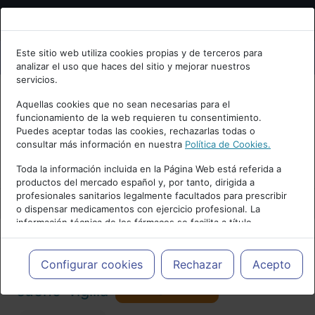
Bienvenid@ a psiquiatria.com
Este sitio web utiliza cookies propias y de terceros para
analizar el uso que haces del sitio y mejorar nuestros
Escribe tu Email
servicios.
Aquellas cookies que no sean necesarias para el
funcionamiento de la web requieren tu consentimiento.
Accede o regístrate con tu email.
Puedes aceptar todas las cookies, rechazarlas todas o
consultar más información en nuestra
Política de Cookies.
PUBLICIDAD
Toda la información incluida en la Página Web está referida a
productos del mercado español y, por tanto, dirigida a
Cancelar
profesionales sanitarios legalmente facultados para prescribir
o dispensar medicamentos con ejercicio profesional. La
información técnica de los fármacos se facilita a título
meramente informativo, siendo responsabilidad de los
profesionales facultados prescribir medicamentos y decidir, en
Actualidad y Artículos
|
Trastornos del
cada caso concreto, el tratamiento más adecuado a las
Configurar cookies
Rechazar
Acepto
necesidades del paciente.
Seguir
sueño-vigilia
101