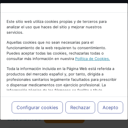
Bienvenid@ a psiquiatria.com
Este sitio web utiliza cookies propias y de terceros para
analizar el uso que haces del sitio y mejorar nuestros
Escribe tu Email
servicios.
Aquellas cookies que no sean necesarias para el
funcionamiento de la web requieren tu consentimiento.
Accede o regístrate con tu email.
Puedes aceptar todas las cookies, rechazarlas todas o
consultar más información en nuestra
Política de Cookies.
PUBLICIDAD
Toda la información incluida en la Página Web está referida a
productos del mercado español y, por tanto, dirigida a
Cancelar
profesionales sanitarios legalmente facultados para prescribir
o dispensar medicamentos con ejercicio profesional. La
información técnica de los fármacos se facilita a título
meramente informativo, siendo responsabilidad de los
profesionales facultados prescribir medicamentos y decidir, en
Actualidad y Artículos
|
Trastornos
cada caso concreto, el tratamiento más adecuado a las
Configurar cookies
Rechazar
Acepto
necesidades del paciente.
Seguir
disociativos
76