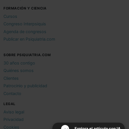
FORMACIÓN Y CIENCIA
Cursos
Congreso Interpsiquis
Agenda de congresos
Publicar en Psiquiatria.com
SOBRE PSIQUIATRIA.COM
30 años contigo
Quiénes somos
Clientes
Patrocinio y publicidad
Contacto
LEGAL
Aviso legal
Privacidad
Cookies
Explora el artículo con IA