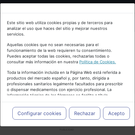
Bienvenid@ a psiquiatria.com
Este sitio web utiliza cookies propias y de terceros para
analizar el uso que haces del sitio y mejorar nuestros
Escribe tu Email
servicios.
Aquellas cookies que no sean necesarias para el
funcionamiento de la web requieren tu consentimiento.
Accede o regístrate con tu email.
Puedes aceptar todas las cookies, rechazarlas todas o
consultar más información en nuestra
Política de Cookies.
Toda la información incluida en la Página Web está referida a
productos del mercado español y, por tanto, dirigida a
Cancelar
profesionales sanitarios legalmente facultados para prescribir
o dispensar medicamentos con ejercicio profesional. La
información técnica de los fármacos se facilita a título
meramente informativo, siendo responsabilidad de los
profesionales facultados prescribir medicamentos y decidir, en
cada caso concreto, el tratamiento más adecuado a las
Configurar cookies
Rechazar
Acepto
necesidades del paciente.
PUBLICIDAD