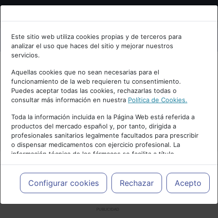
Bienvenid@ a psiquiatria.com
Este sitio web utiliza cookies propias y de terceros para
analizar el uso que haces del sitio y mejorar nuestros
Escribe tu Email
servicios.
Aquellas cookies que no sean necesarias para el
funcionamiento de la web requieren tu consentimiento.
Accede o regístrate con tu email.
Puedes aceptar todas las cookies, rechazarlas todas o
consultar más información en nuestra
Política de Cookies.
Toda la información incluida en la Página Web está referida a
productos del mercado español y, por tanto, dirigida a
Cancelar
profesionales sanitarios legalmente facultados para prescribir
o dispensar medicamentos con ejercicio profesional. La
información técnica de los fármacos se facilita a título
meramente informativo, siendo responsabilidad de los
profesionales facultados prescribir medicamentos y decidir, en
cada caso concreto, el tratamiento más adecuado a las
Configurar cookies
Rechazar
Acepto
necesidades del paciente.
PUBLICIDAD