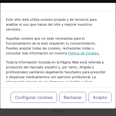
Bienvenid@ a psiquiatria.com
Este sitio web utiliza cookies propias y de terceros para
analizar el uso que haces del sitio y mejorar nuestros
Escribe tu Email
servicios.
Aquellas cookies que no sean necesarias para el
funcionamiento de la web requieren tu consentimiento.
Accede o regístrate con tu email.
Puedes aceptar todas las cookies, rechazarlas todas o
consultar más información en nuestra
Política de Cookies.
Toda la información incluida en la Página Web está referida a
productos del mercado español y, por tanto, dirigida a
Cancelar
profesionales sanitarios legalmente facultados para prescribir
o dispensar medicamentos con ejercicio profesional. La
información técnica de los fármacos se facilita a título
meramente informativo, siendo responsabilidad de los
profesionales facultados prescribir medicamentos y decidir, en
cada caso concreto, el tratamiento más adecuado a las
Configurar cookies
Rechazar
Acepto
necesidades del paciente.
PUBLICIDAD