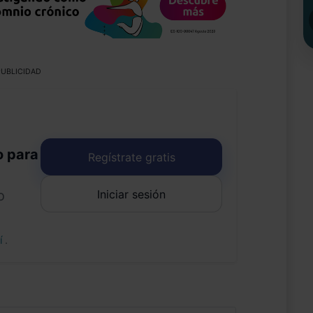
UBLICIDAD
o para
Regístrate gratis
Iniciar sesión
o
uí
.