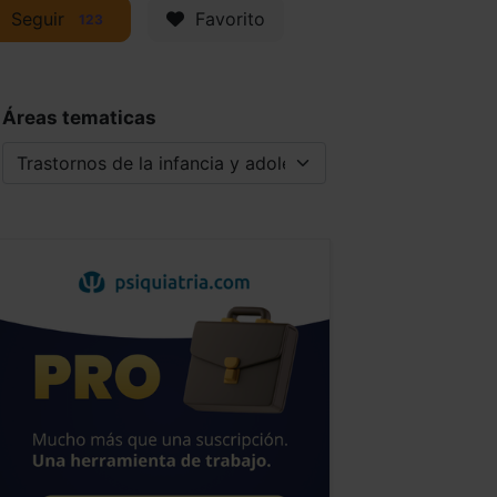
Seguir
Favorito
123
Áreas tematicas