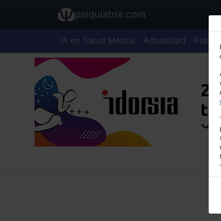
psiquiatria.com
IA en Salud Mental
Actualidad
Psiquia
E
A