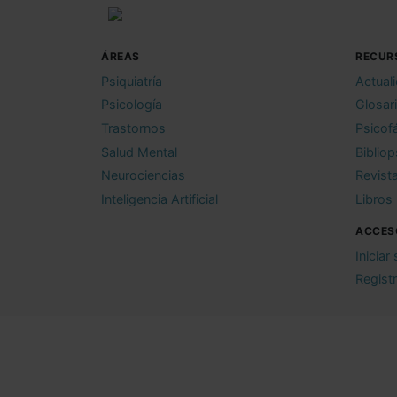
ÁREAS
RECUR
Psiquiatría
Actual
Psicología
Glosar
Trastornos
Psicof
Salud Mental
Bibliop
Neurociencias
Revist
Inteligencia Artificial
Libros
ACCES
Iniciar
Regist