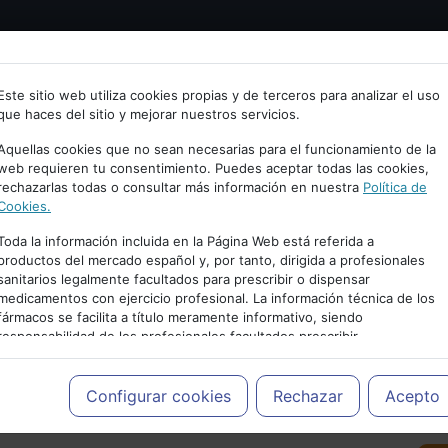
Bienvenid@ a psiquiatria.com
tría
Psicología
Neurociencia
Bienestar
Congreso
Este sitio web utiliza cookies propias y de terceros para analizar el uso
que haces del sitio y mejorar nuestros servicios.
scribe tu Email
Aquellas cookies que no sean necesarias para el funcionamiento de la
web requieren tu consentimiento. Puedes aceptar todas las cookies,
rechazarlas todas o consultar más información en nuestra
Política de
ccede o regístrate con tu email.
Cookies.
Toda la información incluida en la Página Web está referida a
productos del mercado español y, por tanto, dirigida a profesionales
sanitarios legalmente facultados para prescribir o dispensar
Cancelar
medicamentos con ejercicio profesional. La información técnica de los
PUBLICIDAD
fármacos se facilita a título meramente informativo, siendo
responsabilidad de los profesionales facultados prescribir
medicamentos y decidir, en cada caso concreto, el tratamiento más
adecuado a las necesidades del paciente.
Configurar cookies
Rechazar
Acepto