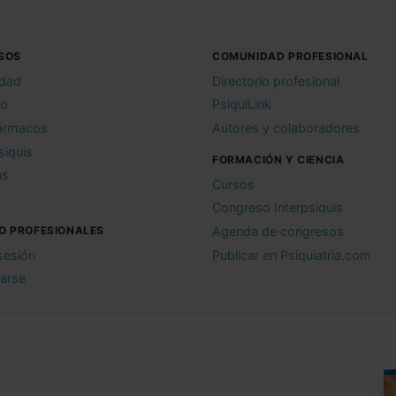
SOS
COMUNIDAD PROFESIONAL
idad
Directorio profesional
io
PsiquiLink
ármacos
Autores y colaboradores
siquis
FORMACIÓN Y CIENCIA
as
Cursos
Congreso Interpsiquis
O PROFESIONALES
Agenda de congresos
 sesión
Publicar en Psiquiatria.com
rarse