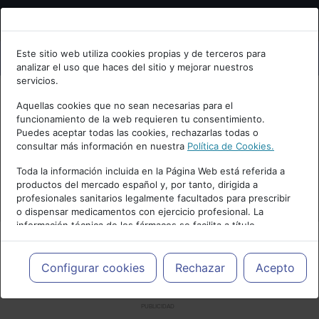
Bienvenid@ a psiquiatria.com
Este sitio web utiliza cookies propias y de terceros para
analizar el uso que haces del sitio y mejorar nuestros
Escribe tu Email
servicios.
Aquellas cookies que no sean necesarias para el
funcionamiento de la web requieren tu consentimiento.
Accede o regístrate con tu email.
Puedes aceptar todas las cookies, rechazarlas todas o
consultar más información en nuestra
Política de Cookies.
Toda la información incluida en la Página Web está referida a
productos del mercado español y, por tanto, dirigida a
Cancelar
profesionales sanitarios legalmente facultados para prescribir
o dispensar medicamentos con ejercicio profesional. La
información técnica de los fármacos se facilita a título
meramente informativo, siendo responsabilidad de los
profesionales facultados prescribir medicamentos y decidir, en
cada caso concreto, el tratamiento más adecuado a las
Configurar cookies
Rechazar
Acepto
necesidades del paciente.
PUBLICIDAD