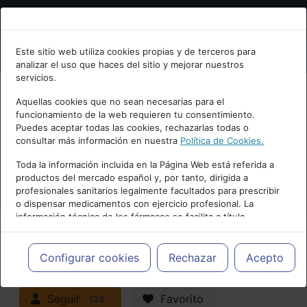
Bienvenid@ a psiquiatria.com
Este sitio web utiliza cookies propias y de terceros para
analizar el uso que haces del sitio y mejorar nuestros
Escribe tu Email
servicios.
Aquellas cookies que no sean necesarias para el
funcionamiento de la web requieren tu consentimiento.
Accede o regístrate con tu email.
Puedes aceptar todas las cookies, rechazarlas todas o
consultar más información en nuestra
Política de Cookies.
PUBLICIDAD
Toda la información incluida en la Página Web está referida a
productos del mercado español y, por tanto, dirigida a
Cancelar
profesionales sanitarios legalmente facultados para prescribir
o dispensar medicamentos con ejercicio profesional. La
información técnica de los fármacos se facilita a título
meramente informativo, siendo responsabilidad de los
profesionales facultados prescribir medicamentos y decidir, en
Actualidad y Artículos
|
Trastornos de
cada caso concreto, el tratamiento más adecuado a las
Configurar cookies
Rechazar
Acepto
necesidades del paciente.
la infancia y adolescencia
Seguir
Favorito
123