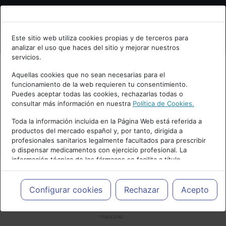
Bienvenid@ a psiquiatria.com
Este sitio web utiliza cookies propias y de terceros para
analizar el uso que haces del sitio y mejorar nuestros
Escribe tu Email
servicios.
Aquellas cookies que no sean necesarias para el
funcionamiento de la web requieren tu consentimiento.
Accede o regístrate con tu email.
Puedes aceptar todas las cookies, rechazarlas todas o
consultar más información en nuestra
Política de Cookies.
Toda la información incluida en la Página Web está referida a
productos del mercado español y, por tanto, dirigida a
Cancelar
profesionales sanitarios legalmente facultados para prescribir
o dispensar medicamentos con ejercicio profesional. La
información técnica de los fármacos se facilita a título
meramente informativo, siendo responsabilidad de los
profesionales facultados prescribir medicamentos y decidir, en
cada caso concreto, el tratamiento más adecuado a las
Configurar cookies
Rechazar
Acepto
necesidades del paciente.
PUBLICIDAD