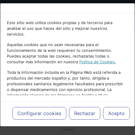
Bienvenid@ a psiquiatria.com
Este sitio web utiliza cookies propias y de terceros para
analizar el uso que haces del sitio y mejorar nuestros
Escribe tu Email
servicios.
Aquellas cookies que no sean necesarias para el
funcionamiento de la web requieren tu consentimiento.
Accede o regístrate con tu email.
Puedes aceptar todas las cookies, rechazarlas todas o
consultar más información en nuestra
Política de Cookies.
Toda la información incluida en la Página Web está referida a
productos del mercado español y, por tanto, dirigida a
Cancelar
profesionales sanitarios legalmente facultados para prescribir
o dispensar medicamentos con ejercicio profesional. La
información técnica de los fármacos se facilita a título
meramente informativo, siendo responsabilidad de los
profesionales facultados prescribir medicamentos y decidir, en
cada caso concreto, el tratamiento más adecuado a las
Configurar cookies
Rechazar
Acepto
necesidades del paciente.
PUBLICIDAD