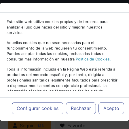
Bienvenid@ a psiquiatria.com
Este sitio web utiliza cookies propias y de terceros para
analizar el uso que haces del sitio y mejorar nuestros
Escribe tu Email
servicios.
Aquellas cookies que no sean necesarias para el
funcionamiento de la web requieren tu consentimiento.
Accede o regístrate con tu email.
Puedes aceptar todas las cookies, rechazarlas todas o
consultar más información en nuestra
Política de Cookies.
PUBLICIDAD
Toda la información incluida en la Página Web está referida a
productos del mercado español y, por tanto, dirigida a
Cancelar
profesionales sanitarios legalmente facultados para prescribir
o dispensar medicamentos con ejercicio profesional. La
información técnica de los fármacos se facilita a título
meramente informativo, siendo responsabilidad de los
profesionales facultados prescribir medicamentos y decidir, en
Actualidad y Artículos
|
Trastornos de
cada caso concreto, el tratamiento más adecuado a las
Configurar cookies
Rechazar
Acepto
necesidades del paciente.
la infancia y adolescencia
Seguir
Favorito
123