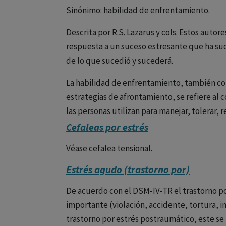
Sinónimo: habilidad de enfrentamiento.
Descrita por R.S. Lazarus y cols. Estos auto
respuesta a un suceso estresante que ha su
de lo que sucedió y sucederá.
La habilidad de enfrentamiento, también c
estrategias de afrontamiento, se refiere al
las personas utilizan para manejar, tolerar, r
emocional ante situaciones adversas, desafi
Cefaleas por estrés
Estas habilidades son cruciales para la adapt
Véase cefalea tensional.
permiten a los individuos navegar por las di
Estrés agudo (trastorno por)
Las estrategias de afrontamiento pueden cla
De acuerdo con el DSM-IV-TR el trastorno p
naturaleza y el efecto que buscan:
importante (violación, accidente, tortura, in
trastorno por estrés postraumático, este s
Afrontamiento activo o resolutivo
: Invol