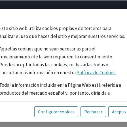
Psicología
Neurociencia
Bienestar
Congreso
Cursos
Este sitio web utiliza cookies propias y de terceros para
analizar el uso que haces del sitio y mejorar nuestros servicios.
Aquellas cookies que no sean necesarias para el
funcionamiento de la web requieren tu consentimiento.
Puedes aceptar todas las cookies, rechazarlas todas o
consultar más información en nuestra
Política de Cookies.
Toda la información incluida en la Página Web está referida a
productos del mercado español y, por tanto, dirigida a
profesionales sanitarios legalmente facultados para
prescribir o dispensar medicamentos con ejercicio
PUBLICIDAD
Configurar cookies
Rechazar
Acepto
profesional. La información técnica de los fármacos se facilita
a título meramente informativo, siendo responsabilidad de