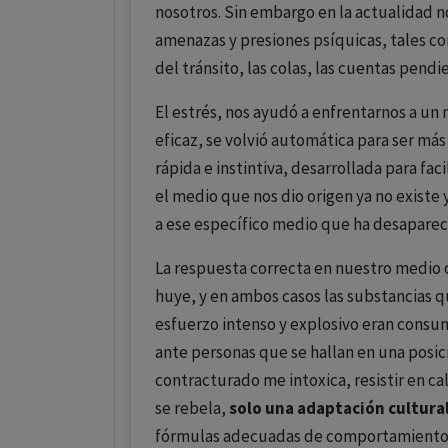
nosotros. Sin embargo en la actualidad 
amenazas y presiones psíquicas, tales com
del tránsito, las colas, las cuentas pendi
El estrés, nos ayudó a enfrentarnos a un
eficaz, se volvió automática para ser más
rápida e instintiva, desarrollada para fac
el medio que nos dio origen ya no exist
a ese específico medio que ha desapareci
La respuesta correcta en nuestro medio or
huye, y en ambos casos las substancias q
esfuerzo intenso y explosivo eran consu
ante personas que se hallan en una posi
contracturado me intoxica, resistir en ca
se rebela,
solo una adaptación cultural
fórmulas adecuadas de comportamiento 