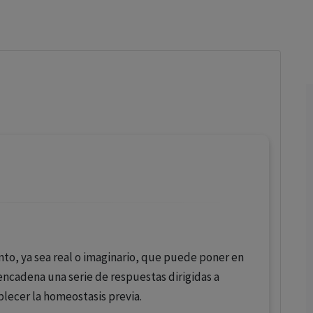
los profesionales facultados prescribir medicamentos y
decidir, en cada caso concreto, el tratamiento más adecuado
a las necesidades del paciente.
o, ya sea real o imaginario, que puede poner en
encadena una serie de respuestas dirigidas a
blecer la homeostasis previa.