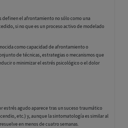
res definen el afrontamiento no sólo como una
cedido, si no que es un proceso activo de modelado
onocida como capacidad de afrontamiento o
 conjunto de técnicas, estrategias o mecanismos que
educir o minimizar el estrés psicológico o el dolor
antes o estresantes.
ación psicológica y el bienestar general, ya que
ficultades de la vida de manera más efectiva.
sificarse en varios tipos, dependiendo de su
or estrés agudo aparece tras un suceso traumático
cendio, etc.) y, aunque la sintomatología es similar al
e resuelve en menos de cuatro semanas.
ucra tomar acciones directas para abordar la fuente