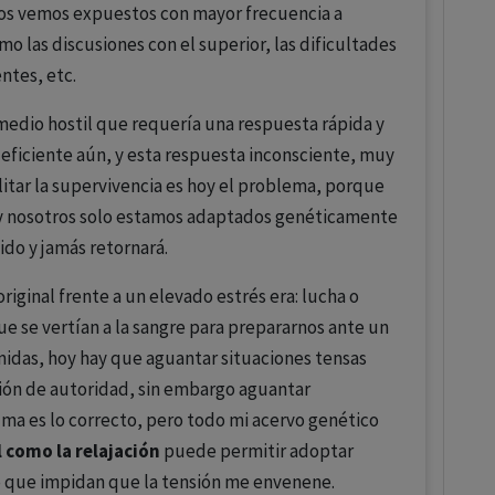
nos vemos expuestos con mayor frecuencia a
o las discusiones con el superior, las dificultades
entes, etc.
 medio hostil que requería una respuesta rápida y
 eficiente aún, y esta respuesta inconsciente, muy
ilitar la supervivencia es hoy el problema, porque
e y nosotros solo estamos adaptados genéticamente
do y jamás retornará.
iginal frente a un elevado estrés era: lucha o
ue se vertían a la sangre para prepararnos ante un
midas, hoy hay que aguantar situaciones tensas
ción de autoridad, sin embargo aguantar
lma es lo correcto, pero todo mi acervo genético
 como la relajación
puede permitir adoptar
que impidan que la tensión me envenene.