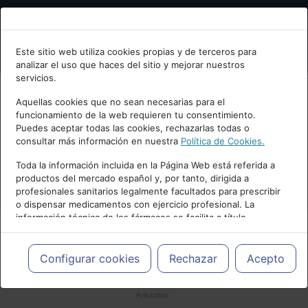
Bienvenid@ a psiquiatria.com
Este sitio web utiliza cookies propias y de terceros para
analizar el uso que haces del sitio y mejorar nuestros
Escribe tu Email
servicios.
Aquellas cookies que no sean necesarias para el
funcionamiento de la web requieren tu consentimiento.
Accede o regístrate con tu email.
Puedes aceptar todas las cookies, rechazarlas todas o
consultar más información en nuestra
Política de Cookies.
Toda la información incluida en la Página Web está referida a
productos del mercado español y, por tanto, dirigida a
Cancelar
profesionales sanitarios legalmente facultados para prescribir
o dispensar medicamentos con ejercicio profesional. La
información técnica de los fármacos se facilita a título
meramente informativo, siendo responsabilidad de los
profesionales facultados prescribir medicamentos y decidir, en
cada caso concreto, el tratamiento más adecuado a las
Configurar cookies
Rechazar
Acepto
necesidades del paciente.
PUBLICIDAD