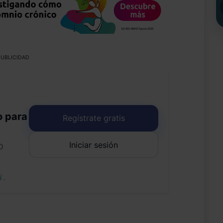
UBLICIDAD
o para
Regístrate gratis
Iniciar sesión
o
uí
.