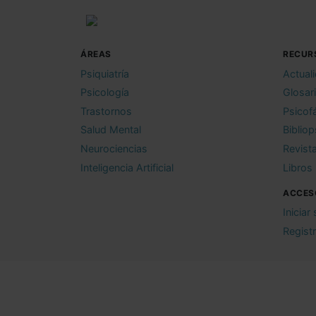
ÁREAS
RECUR
Psiquiatría
Actual
Psicología
Glosar
Trastornos
Psicof
Salud Mental
Bibliop
Neurociencias
Revist
Inteligencia Artificial
Libros
ACCES
Iniciar
Regist