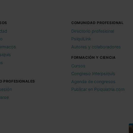
SOS
COMUNIDAD PROFESIONAL
idad
Directorio profesional
io
PsiquiLink
ármacos
Autores y colaboradores
siquis
FORMACIÓN Y CIENCIA
as
Cursos
Congreso Interpsiquis
O PROFESIONALES
Agenda de congresos
 sesión
Publicar en Psiquiatria.com
rarse