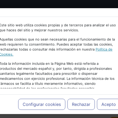
Bienvenid@ a psiquiatria.com
tría
Psicología
Neurociencia
Bienestar
Congreso
Este sitio web utiliza cookies propias y de terceros para analizar el uso
que haces del sitio y mejorar nuestros servicios.
scribe tu Email
Aquellas cookies que no sean necesarias para el funcionamiento de la
web requieren tu consentimiento. Puedes aceptar todas las cookies,
rechazarlas todas o consultar más información en nuestra
Política de
ccede o regístrate con tu email.
Cookies.
Toda la información incluida en la Página Web está referida a
productos del mercado español y, por tanto, dirigida a profesionales
sanitarios legalmente facultados para prescribir o dispensar
Cancelar
medicamentos con ejercicio profesional. La información técnica de los
PUBLICIDAD
fármacos se facilita a título meramente informativo, siendo
responsabilidad de los profesionales facultados prescribir
medicamentos y decidir, en cada caso concreto, el tratamiento más
adecuado a las necesidades del paciente.
Configurar cookies
Rechazar
Acepto