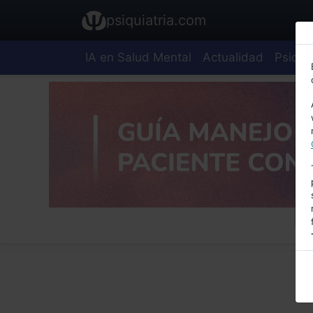
psiquiatria.com
IA en Salud Mental
Actualidad
Psiquia
E
A