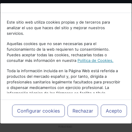
Bienvenid@ a psiquiatria.com
Este sitio web utiliza cookies propias y de terceros para
analizar el uso que haces del sitio y mejorar nuestros
Escribe tu Email
servicios.
Aquellas cookies que no sean necesarias para el
funcionamiento de la web requieren tu consentimiento.
Accede o regístrate con tu email.
Puedes aceptar todas las cookies, rechazarlas todas o
consultar más información en nuestra
Política de Cookies.
Toda la información incluida en la Página Web está referida a
productos del mercado español y, por tanto, dirigida a
Cancelar
profesionales sanitarios legalmente facultados para prescribir
o dispensar medicamentos con ejercicio profesional. La
información técnica de los fármacos se facilita a título
meramente informativo, siendo responsabilidad de los
profesionales facultados prescribir medicamentos y decidir, en
cada caso concreto, el tratamiento más adecuado a las
Configurar cookies
Rechazar
Acepto
necesidades del paciente.
PUBLICIDAD