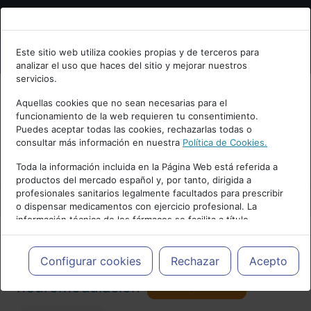
Bienvenid@ a psiquiatria.com
Este sitio web utiliza cookies propias y de terceros para
analizar el uso que haces del sitio y mejorar nuestros
Escribe tu Email
servicios.
Aquellas cookies que no sean necesarias para el
funcionamiento de la web requieren tu consentimiento.
Accede o regístrate con tu email.
Puedes aceptar todas las cookies, rechazarlas todas o
consultar más información en nuestra
Política de Cookies.
PUBLICIDAD
Toda la información incluida en la Página Web está referida a
productos del mercado español y, por tanto, dirigida a
Cancelar
profesionales sanitarios legalmente facultados para prescribir
o dispensar medicamentos con ejercicio profesional. La
información técnica de los fármacos se facilita a título
meramente informativo, siendo responsabilidad de los
profesionales facultados prescribir medicamentos y decidir, en
Actualidad y Artículos
|
Tratamientos y
cada caso concreto, el tratamiento más adecuado a las
Configurar cookies
Rechazar
Acepto
necesidades del paciente.
Seguir
neuromodulación
32